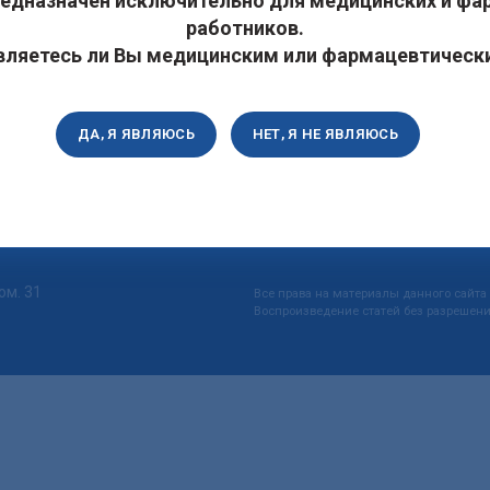
редназначен исключительно для медицинских и фа
наше здоровье! 23 февраля — день, когда мы традиционно честву
работников.
вляетесь ли Вы медицинским или фармацевтичес
ДА, Я ЯВЛЯЮСЬ
НЕТ, Я НЕ ЯВЛЯЮСЬ
ом. 31
Все права на материалы данного сайт
Воспроизведение статей без разрешени