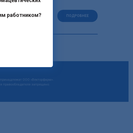
рмацевтических
ем защитников. Но в
ким работником?
ПОДРОБНЕЕ
а принадлежат ООО «Векторфарм».
я правообладателя запрещено.