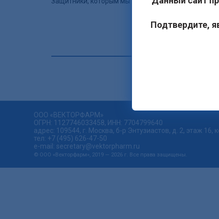
Данный сайт п
Защитники, которым мы доверяем самое главное — 
Подтвердите, я
ООО «ВЕКТОРФАРМ»
ОГРН: 1127746033458, ИНН: 7704799640
адрес: 109544, г. Москва, б-р Энтузиастов, д. 2, этаж 16, к
тел: +7 (495) 626-47-50
e-mail: secretary@vektorpharm.ru
© ООО «Векторфарм», 2019 — 2026 г. Все права защищены.